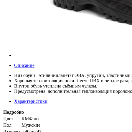
Описание
Низ обуви - этилвинилацетат ЭВА, упругий, эластичный,
Хорошая теплоизоляция ноги. Легче ПВХ в четыре раза; 
Внутри обувь утеплена съёмным чулком.
Предусмотрена, дополнительная теплоизоляция поролоно
Характеристики
Подробно
Цвет
КМФ лес
Пол
Мужские
Размеры
с 40 по 47