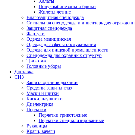
Халаты
Полукомбинезоны и брюки
Жилеты летние
Влагозащитная спецодежда
Сигнальная спецодежда и инвентарь для огражден
Защитная спецодежда
Фартуки
Одежда медицинская
Одежда для сферы обслуживания
Одежда для пищевой промышленности
Спецодежда для охранных структур
Трикотаж
Головные уборы
Доставка
СИЗ
Защита органов дыхания
Средства защиты глаз
Маски и щитки
Каски, наушники
Диэлектрика
Перчатки
Перчатки трикотажные
Перчатки специализированные
Рукавицы
Краги, вачеги