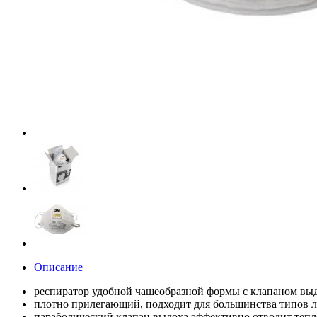
Описание
респиратор удобной чашеобразной формы с клапаном выд
плотно прилегающий, подходит для большинства типов л
параболический клапан выдоха эффективно отводит тепло