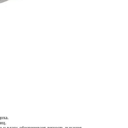
оха.
иц.
 и влагу, обеспечивает легкость дыхания.