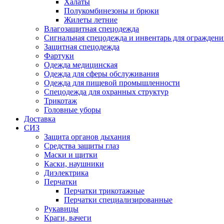
Халаты
Полукомбинезоны и брюки
Жилеты летние
Влагозащитная спецодежда
Сигнальная спецодежда и инвентарь для огражден
Защитная спецодежда
Фартуки
Одежда медицинская
Одежда для сферы обслуживания
Одежда для пищевой промышленности
Спецодежда для охранных структур
Трикотаж
Головные уборы
Доставка
СИЗ
Защита органов дыхания
Средства защиты глаз
Маски и щитки
Каски, наушники
Диэлектрика
Перчатки
Перчатки трикотажные
Перчатки специализированные
Рукавицы
Краги, вачеги