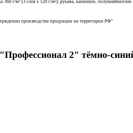
 360 г/м² (3 слоя х 120 г/м²); рукава, капюшон, полукомбинезон 24
верждении производства продукции на территории РФ"
"Профессионал 2" тёмно-синий