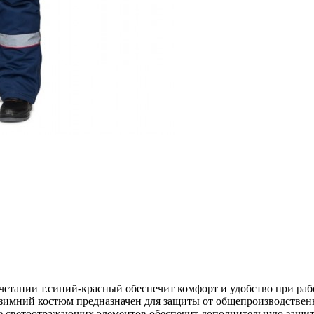
тании т.синий-красный обеспечит комфорт и удобство при рабо
имний костюм предназначен для защиты от общепроизводственн
чие светоотражающих элементов обеспечит дополнительную защит