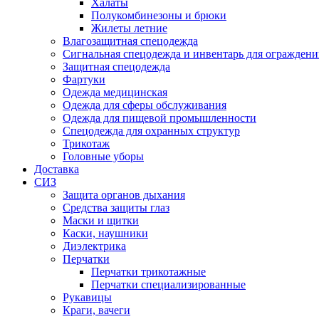
Халаты
Полукомбинезоны и брюки
Жилеты летние
Влагозащитная спецодежда
Сигнальная спецодежда и инвентарь для огражден
Защитная спецодежда
Фартуки
Одежда медицинская
Одежда для сферы обслуживания
Одежда для пищевой промышленности
Спецодежда для охранных структур
Трикотаж
Головные уборы
Доставка
СИЗ
Защита органов дыхания
Средства защиты глаз
Маски и щитки
Каски, наушники
Диэлектрика
Перчатки
Перчатки трикотажные
Перчатки специализированные
Рукавицы
Краги, вачеги