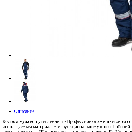
Описание
Костюм мужской утеплённый «Профессионал 2» в цветовом соче
используемым материалам и функциональному крою. Рабочий з
классу защиты — III климатическому поясу (регион II). Нали