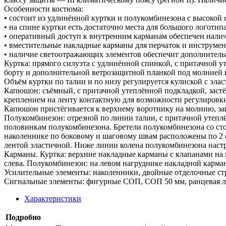
Особенности костюма:
• состоит из удлинённой куртки и полукомбинезона с высокой 
• на спине куртки есть достаточно места для большого логотипа
• оперативный доступ к внутренним карманам обеспечен наличие
• вместительные накладные карманы для перчаток и инструмен
• наличие светоотражающих элементов обеспечит дополнитель
Куртка: прямого силуэта с удлинённой спинкой, с притачной 
борту и дополнительной ветрозащитной планкой под молнией на
Объём куртки по талии и по низу регулируется кулиской с эл
Капюшон: съёмный, с притачной утеплённой подкладкой, застё
креплением на ленту контактную для возможности регулировк
Капюшон пристёгивается к верхнему воротнику на молнию, з
Полукомбинезон: отрезной по линии талии, с притачной утепл
половинкам полукомбинезона. Бретели полукомбинезона со сто
наколеннике по боковому и шаговому швам расположены по 2 
лентой эластичной. Ниже линии колена полукомбинезона нас
Карманы. Куртка: верхние накладные карманы с клапанами на 
слева. Полукомбинезон: на левом нагруднике накладной карма
Усилительные элементы: наколенники, двойные отделочные ст
Сигнальные элементы: фигурные СОП, СОП 50 мм, ранцевая л
Характеристики
Подробно