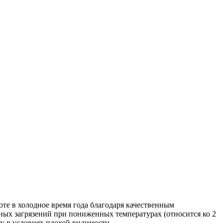
те в холодное время года благодаря качественным
ых загрязений при пониженных температурах (относится ко 2
у в условиях плохой видимости.