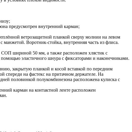
низу;
фона предусмотрен внутренний карман;
утеплённой ветрозащитной планкой сверху молнии на левом
с манжетой. Воротник-стойка, внутренняя часть из флиса.
а СОП шириной 50 мм, а также расположен хлястик с
 помощью эластичного шнура с фиксаторами и наконечниками.
лнию, закрытую планкой и косой вставкой по передним
ой спереди на фастекс на притачном держателе. На
адней половинкой полукомбинезона расположена кулиска с
енний карман на контактной ленте расположен
ман.