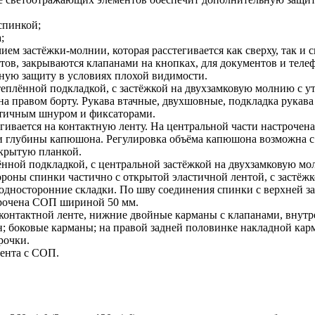
спинкой;
;
м застёжки-молнии, которая расстегивается как сверху, так и с
тов, закрываются клапанами на кнопках, для документов и теле
ную защиту в условиях плохой видимости.
утеплённой подкладкой, с застёжкой на двухзамковую молнию с 
 правом борту. Рукава втачные, двухшовные, подкладка рукава 
астичным шнуром и фиксаторами.
гивается на контактную ленту. На центральной части настрочен
и глубины капюшона. Регулировка объёма капюшона возможна с
акрытую планкой.
ённой подкладкой, с центральной застёжкой на двухзамковую мо
роны спинки частично с открытой эластичной лентой, с застёжк
односторонние складки. По шву соединения спинки с верхней з
трочена СОП шириной 50 мм.
контактной ленте, нижние двойные карманы с клапанами, внутр
н; боковые карманы; на правой задней половинке накладной кар
рочки.
ента с СОП.